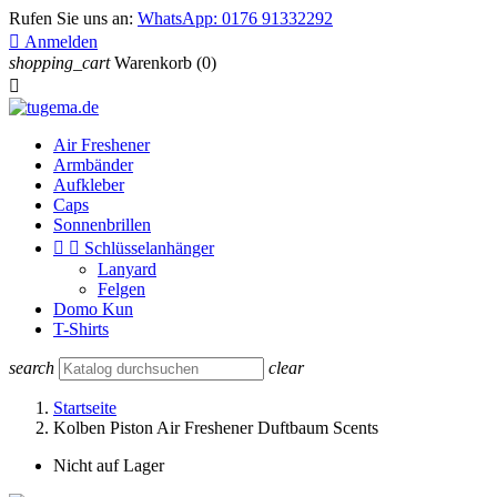
Rufen Sie uns an:
WhatsApp: 0176 91332292

Anmelden
shopping_cart
Warenkorb
(0)

Air Freshener
Armbänder
Aufkleber
Caps
Sonnenbrillen


Schlüsselanhänger
Lanyard
Felgen
Domo Kun
T-Shirts
search
clear
Startseite
Kolben Piston Air Freshener Duftbaum Scents
Nicht auf Lager