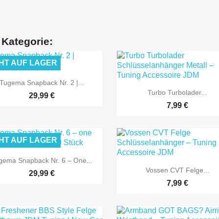
 Kategorie:
HT AUF LAGER

Vorschau
Tugema Snapback Nr. 2 |...

Vorschau
Turbo Turbolader...
29,99 €
7,99 €
HT AUF LAGER

Vorschau
gema Snapback Nr. 6 – One...

Vorschau
Vossen CVT Felge...
29,99 €
7,99 €