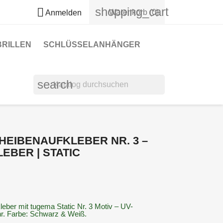
shopping_cart

Warenkorb
(0)
Anmelden
RILLEN
SCHLÜSSELANHÄNGER
search
EIBENAUFKLEBER NR. 3 –
EBER | STATIC
eber mit tugema Static Nr. 3 Motiv – UV-
hr. Farbe: Schwarz & Weiß.