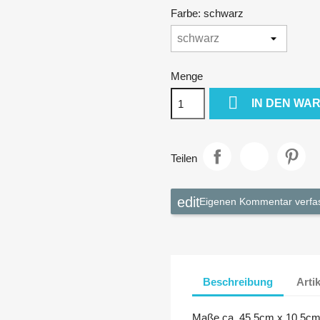
Farbe: schwarz
Menge

IN DEN WA
Teilen
Eigenen Kommentar verfa
Beschreibung
Arti
Maße ca. 45,5cm x 10,5c