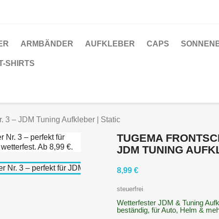
ER
ARMBÄNDER
AUFKLEBER
CAPS
SONNENB
T-SHIRTS
 3 – JDM Tuning Aufkleber | Static
TUGEMA FRONTSCH
JDM TUNING AUFKL
8,99 €
steuerfrei
Wetterfester JDM & Tuning Aufkl
beständig, für Auto, Helm & me