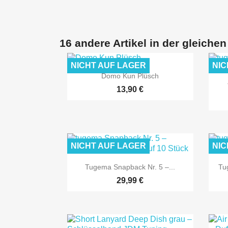
16 andere Artikel in der gleichen
NICHT AUF LAGER
NIC

Vorschau
Domo Kun Plüsch
13,90 €
NICHT AUF LAGER
NIC

Vorschau
Tugema Snapback Nr. 5 –...
Tu
29,99 €