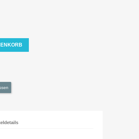
RENKORB
ssen
keldetails
m