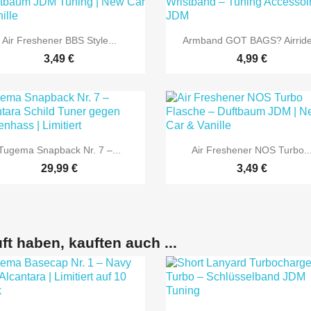


Vorschau
Vorschau
Air Freshener BBS Style...
Armband GOT BAGS? Airride
3,49 €
4,99 €


Vorschau
Vorschau
Tugema Snapback Nr. 7 –...
Air Freshener NOS Turbo..
29,99 €
3,49 €
ft haben, kauften auch ...