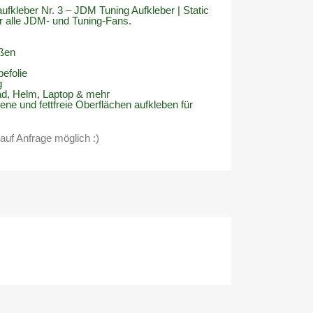
fkleber Nr. 3 – JDM Tuning Aufkleber | Static
für alle JDM- und Tuning-Fans.
ößen
befolie
g
rad, Helm, Laptop & mehr
ene und fettfreie Oberflächen aufkleben für
uf Anfrage möglich :)