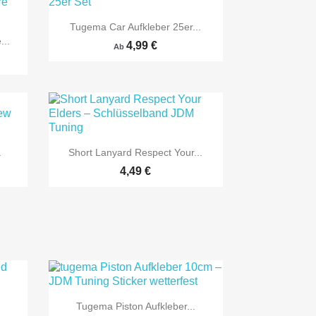

Vorschau
Tugema Car Aufkleber 25er...
...
4,99 €
Ab

Vorschau
.
Short Lanyard Respect Your...
4,49 €

Vorschau
Tugema Piston Aufkleber...