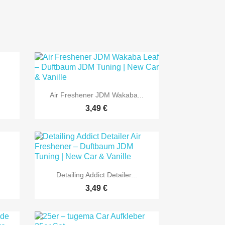

Vorschau
Air Freshener JDM Wakaba...
3,49 €

Vorschau
Detailing Addict Detailer...
3,49 €